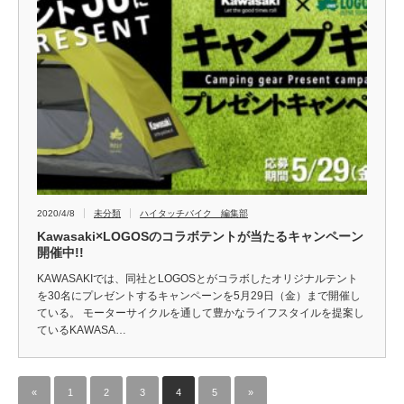
2020/4/8
未分類
ハイタッチバイク 編集部
Kawasaki×LOGOSのコラボテントが当たるキャンペーン
開催中!!
KAWASAKIでは、同社とLOGOSとがコラボしたオリジナルテント
を30名にプレゼントするキャンペーンを5月29日（金）まで開催し
ている。 モーターサイクルを通して豊かなライフスタイルを提案し
ているKAWASA…
«
1
2
3
4
5
»