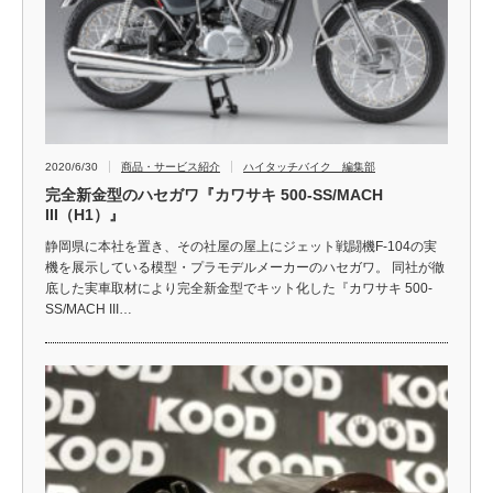
2020/6/30
商品・サービス紹介
ハイタッチバイク 編集部
完全新金型のハセガワ『カワサキ 500-SS/MACH
III（H1）』
静岡県に本社を置き、その社屋の屋上にジェット戦闘機F-104の実
機を展示している模型・プラモデルメーカーのハセガワ。 同社が徹
底した実車取材により完全新金型でキット化した『カワサキ 500-
SS/MACH III…