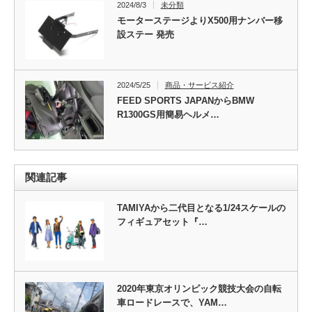
2024/8/3
未分類
モーターステージよりX500用ナンバー移
設ステー 発売
2024/5/25
商品・サービス紹介
FEED SPORTS JAPANからBMW
R1300GS用簡易ヘルメ…
関連記事
TAMIYAから二代目となる1/24スケールの
フィギュアセット『…
2020年東京オリンピック競技大会の自転
車ロードレースで、YAM…