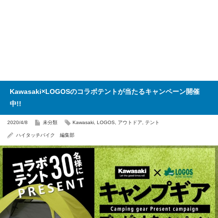
Kawasaki×LOGOSのコラボテントが当たるキャンペーン開催
中!!
2020/4/8
未分類
Kawasaki
,
LOGOS
,
アウトドア
,
テント
ハイタッチバイク 編集部