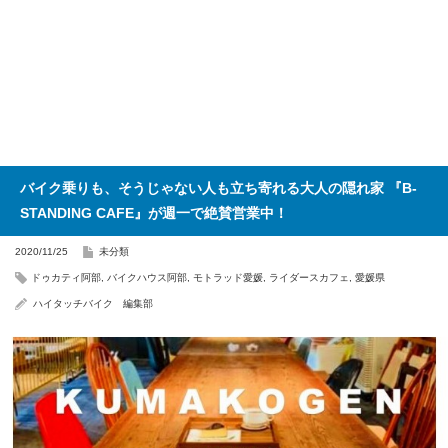
バイク乗りも、そうじゃない人も立ち寄れる大人の隠れ家 『B-
STANDING CAFE』が週一で絶賛営業中！
2020/11/25
未分類
ドゥカティ阿部
,
バイクハウス阿部
,
モトラッド愛媛
,
ライダースカフェ
,
愛媛県
ハイタッチバイク 編集部