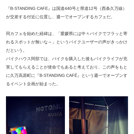
『B-STANDING CAFE』は国道440号と県道12号（西条久万線）
が交差する付近に位置し、週一でオープンするカフェだ。
同カフェを始めた経緯は、「愛媛県には中々バイクでフラッと寄
れるスポットが無いな～」というバイクユーザーの声がきっかけ
だという。
バイクハウス阿部では、バイクを購入した後もバイクライフが充
実してもらえることが使命でもあると考えており、この声をもと
に久万高原町に『B-STANDING CAFÉ』という週一でオープンす
るイベント企画が始まった。