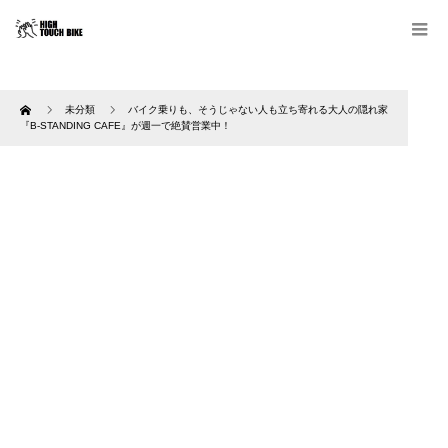
Home
未分類
バイク乗りも、そうじゃない人も立ち寄れる大人の隠れ家
『B-STANDING CAFE』が週一で絶賛営業中！