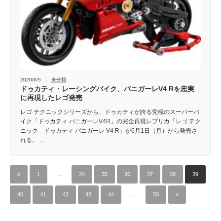
2020/6/5
未分類
ドゥカティ・レーシングバイク、パニガーレV4 Rを忠実
に再現したレゴ発売
レゴ テクニックシリーズから、ドゥカティが誇る究極のスーパーバ
イク「ドゥカティ パニガーレV4R」の完全再現レプリカ「レゴ テク
ニック ドゥカティ パニガーレ V4 R」が6月1日（月）から発売さ
れる。 …
«
1
…
34
35
36
37
38
39
40
41
42
43
44
…
58
»