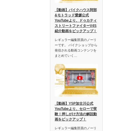
【動画】バイクハウス阿部
&モトラッド愛媛公式
YouTubeより、ドゥカティ
ストリートファイターV4S
紹介動画をピックアップ！
レギュラー編集部員のノーリ
ーです。 バイクショップから
発信される動画コンテンツを
まとめていく…
【動画】YSP加古川公式
YouTubeより、セローで実
験！押しがけ方法の解説動
画をピックアップ！
レギュラー編集部員のノーリ