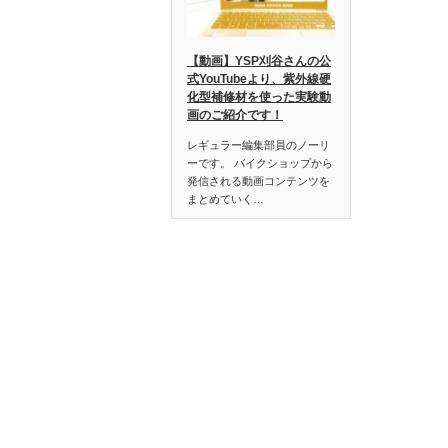
【動画】YSP刈谷さんの公
式YouTubeより、紫外線硬
化型補修材を使った実験動
画のご紹介です！
レギュラー編集部員のノーリ
ーです。 バイクショップから
発信される動画コンテンツを
まとめていく…