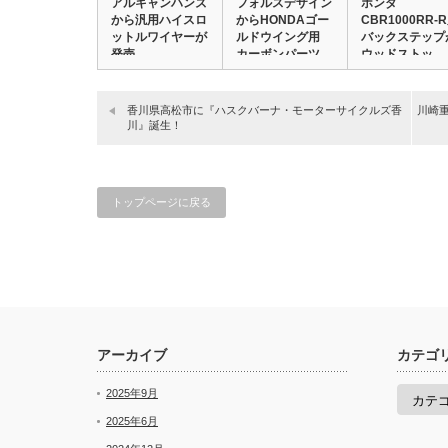
アルキャンハンズ
フォルスデザイン
ホンダ
から汎用ハイスロ
からHONDAゴー
CBR1000RR-
ットルワイヤーが
ルドウイング用
バックステップ
発売
カーボンパーツ…
ウッドストッ…
香川県高松市に『ハスクバーナ・モーターサイクルズ香
川崎重
川』誕生！
トップページに戻る
アーカイブ
カテゴ
カ
2025年9月
テ
ゴ
2025年6月
リ