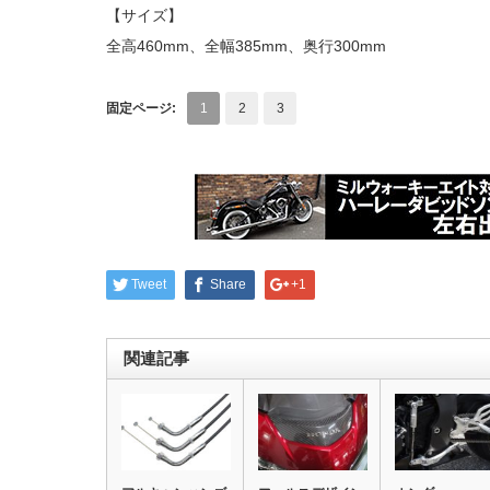
【サイズ】
全高460mm、全幅385mm、奥行300mm
固定ページ:
1
2
3
Tweet
Share
+1
関連記事