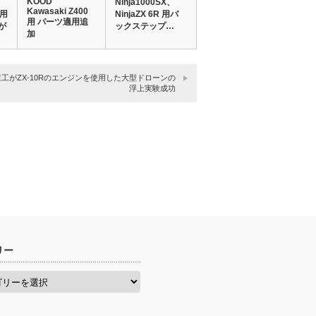
KOOD
Ninja1000SX、
Kawasaki Z400
R用
NinjaZX 6R 用バ
用 パーツ適用追
が
ックステップ…
加
工がZX-10Rのエンジンを使用した大型ドローンの
浮上実験成功
リー