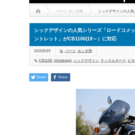
パーツ
,
ホンダ用
シックデザインの人気
シックデザインの人気シリーズ「ロードコメ
ントレット」がCB1100(19～）に対応
2020/5/25
パーツ
,
ホンダ用
CB1100
,
chicdesign
,
シックデザイン
,
ナックルガード
,
ビキ
Tweet
Share