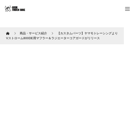
Home
商品・サービス紹介
【カスタムパーツ】ヤマモトレーシングより
Vストローム800DE用マフラー＆ラジエーターコアガードがリリース