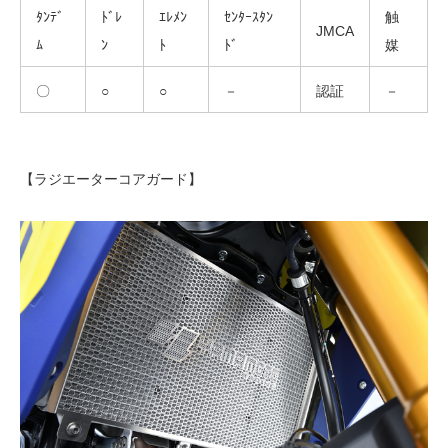
ﾀﾝﾃﾞ
ﾄﾞﾚ
ｴﾚﾒﾝ
ｾﾝﾀｰｽﾀﾝ
触
JMCA
ﾑ
ﾝ
ﾄ
ﾄﾞ
媒
〇
○
○
－
認証
－
【ラジエーターコアガード】