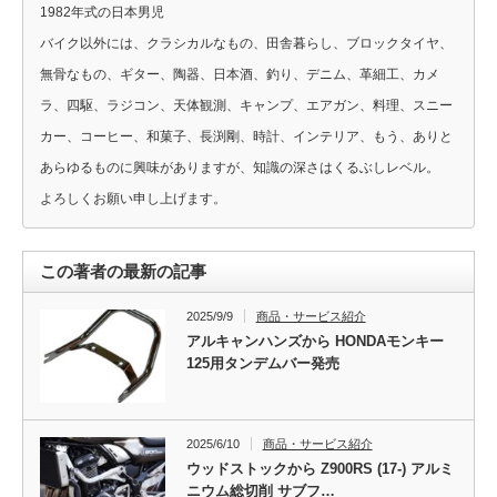
1982年式の日本男児
バイク以外には、クラシカルなもの、田舎暮らし、ブロックタイヤ、
無骨なもの、ギター、陶器、日本酒、釣り、デニム、革細工、カメ
ラ、四駆、ラジコン、天体観測、キャンプ、エアガン、料理、スニー
カー、コーヒー、和菓子、長渕剛、時計、インテリア、もう、ありと
あらゆるものに興味がありますが、知識の深さはくるぶしレベル。
よろしくお願い申し上げます。
この著者の最新の記事
2025/9/9
商品・サービス紹介
アルキャンハンズから HONDAモンキー
125用タンデムバー発売
2025/6/10
商品・サービス紹介
ウッドストックから Z900RS (17-) アルミ
ニウム総切削 サブフ…