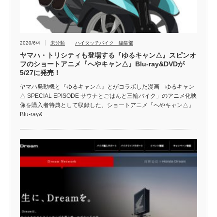
2020/6/4
未分類
ハイタッチバイク 編集部
ヤマハ・トリシティも登場する『ゆるキャン△』スピンオ
フのショートアニメ『へやキャン△』Blu-ray&DVDが
5/27に発売！
ヤマハ発動機と『ゆるキャン△』とがコラボした漫画「ゆるキャン
△ SPECIAL EPISODE サウナとごはんと三輪バイク」のアニメ化映
像を購入者特典として収録した、ショートアニメ『へやキャン△』
Blu-ray&…