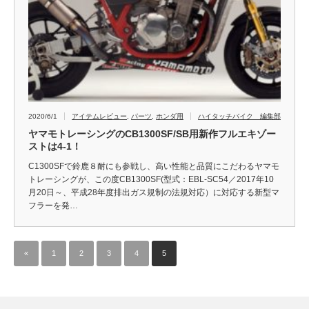
2020/6/1
アイテムレビュー
,
パーツ
,
ホンダ用
ハイタッチバイク 編集部
ヤマモトレーシングのCB1300SF/SB用新作フルエキゾー
ストは4-1！
C1300SFで鈴鹿８耐にも参戦し、高い性能と品質にこだわるヤマモ
トレーシングが、この度CB1300SF(型式：EBL-SC54／2017年10
月20日～、平成28年度排出ガス規制の法規対応）に対応する新型マ
フラーを発…
«
1
2
3
4
5