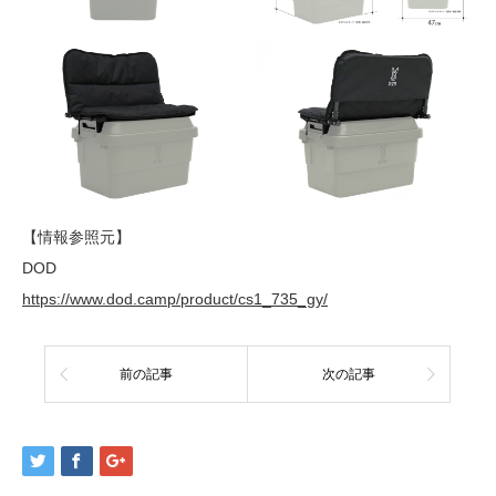
【情報参照元】
DOD
https://www.dod.camp/product/cs1_735_gy/
前の記事
次の記事