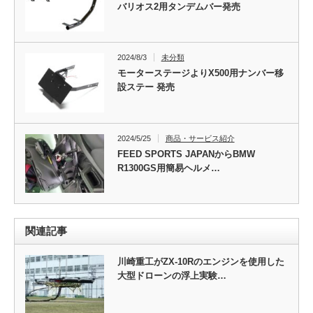
バリオス2用タンデムバー発売
2024/8/3
未分類
モーターステージよりX500用ナンバー移
設ステー 発売
2024/5/25
商品・サービス紹介
FEED SPORTS JAPANからBMW
R1300GS用簡易ヘルメ…
関連記事
川崎重工がZX-10Rのエンジンを使用した
大型ドローンの浮上実験…