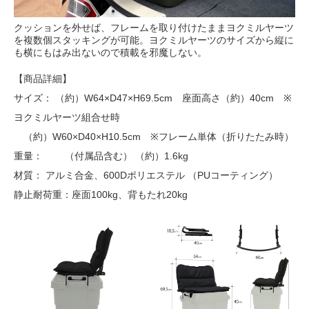
クッションを外せば、フレームを取り付けたままヨクミルヤーツ
を複数個スタッキングが可能。ヨクミルヤーツのサイズから縦に
も横にもはみ出ないので積載を邪魔しない。
【商品詳細】
サイズ： （約）W64×D47×H69.5cm 座面高さ（約）40cm ※
ヨクミルヤーツ組合せ時
（約）W60×D40×H10.5cm ※フレーム単体（折りたたみ時）
重量： （付属品含む） （約）1.6kg
材質： アルミ合金、600Dポリエステル （PUコーティング）
静止耐荷重：座面100kg、背もたれ20kg