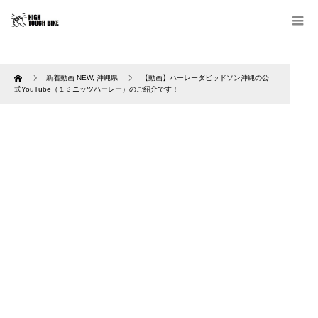
Home
新着動画 NEW
,
沖縄県
【動画】ハーレーダビッドソン沖縄の公
式YouTube（１ミニッツハーレー）のご紹介です！