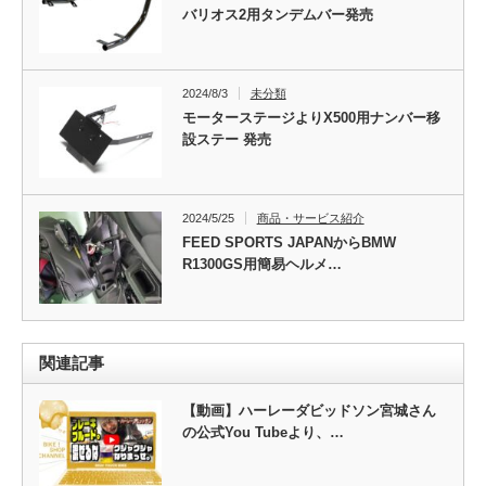
バリオス2用タンデムバー発売
2024/8/3
未分類
モーターステージよりX500用ナンバー移
設ステー 発売
2024/5/25
商品・サービス紹介
FEED SPORTS JAPANからBMW
R1300GS用簡易ヘルメ…
関連記事
【動画】ハーレーダビッドソン宮城さん
の公式You Tubeより、…