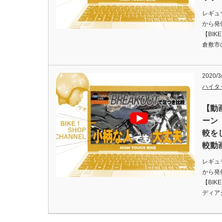
レギュ
から発
【BIK
倉敷市
2020/3
ハイタ
【動
ーン
較を
較動
レギュ
から発
【BIK
ディア