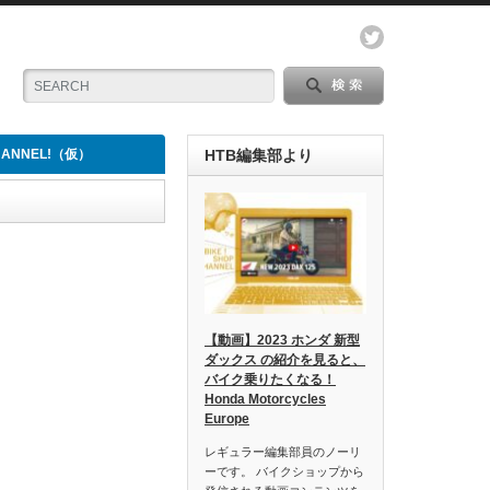
CHANNEL!（仮）
HTB編集部より
【動画】2023 ホンダ 新型
ダックス の紹介を見ると、
バイク乗りたくなる！
Honda Motorcycles
Europe
レギュラー編集部員のノーリ
ーです。 バイクショップから