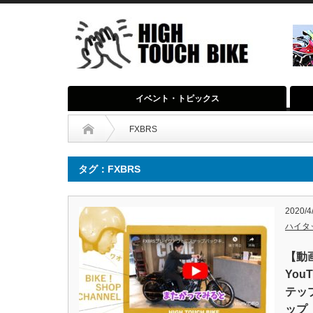
イベント・トピックス
FXBRS
タグ：FXBRS
2020/4
ハイタ
【動
You
テッ
ップ