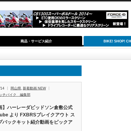
商品・サービス紹介
BIKE! SHOP! 
/14
岡山県
,
新着動画 NEW
ッチバイク 編集部
画】ハーレーダビッドソン倉敷公式
Tube より FXBRSブレイクアウト ス
プバックキット紹介動画をピックア