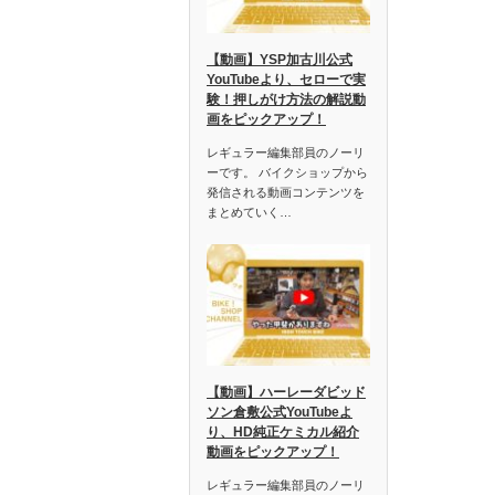
【動画】YSP加古川公式
YouTubeより、セローで実
験！押しがけ方法の解説動
画をピックアップ！
レギュラー編集部員のノーリ
ーです。 バイクショップから
発信される動画コンテンツを
まとめていく…
【動画】ハーレーダビッド
ソン倉敷公式YouTubeよ
り、HD純正ケミカル紹介
動画をピックアップ！
レギュラー編集部員のノーリ