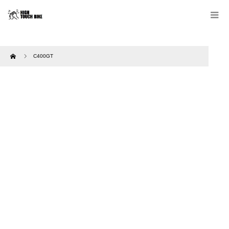
Home
C400GT