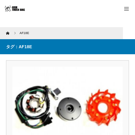
Home
AF18E
タグ：AF18E