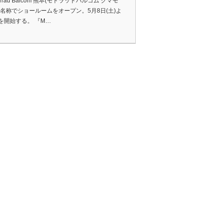
orrad Balcom 熊本(モトラッドバルコム クマモ
名称でショールームをオープン。5月8日(土)よ
を開始する。 『M…