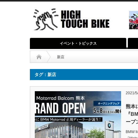
イベント・トピックス
新店
タグ：新店
2021/5
熊本
『BM
ープ
BMW 