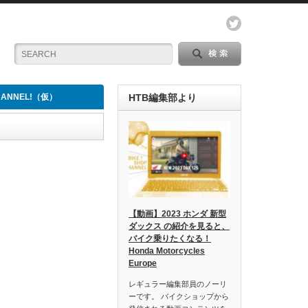
CHANNEL!（仮）
HTB編集部より
【動画】2023 ホンダ 新型
ダックス の紹介を見ると、
バイク乗りたくなる！
Honda Motorcycles
Europe
レギュラー編集部員のノーリ
ーです。 バイクショップから