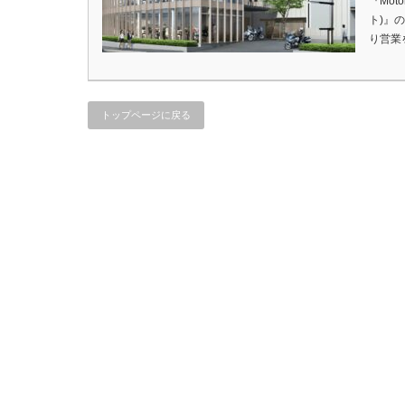
『Mot
ト)』の
り営業
トップページに戻る