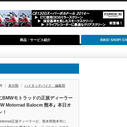
商品・サービス紹介
BIKE! SHOP! 
/8
未分類
ハイタッチバイク 編集部
にBMWモトラッドの正規ディーラー
W Motorrad Balocm 熊本』本日オ
ン！
Motorrad正規ディーラーが、熊本県熊本市に