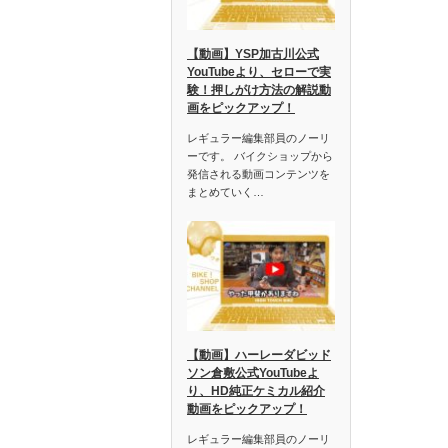
【動画】YSP加古川公式
YouTubeより、セローで実
験！押しがけ方法の解説動
画をピックアップ！
レギュラー編集部員のノーリ
ーです。 バイクショップから
発信される動画コンテンツを
まとめていく…
【動画】ハーレーダビッド
ソン倉敷公式YouTubeよ
り、HD純正ケミカル紹介
動画をピックアップ！
レギュラー編集部員のノーリ