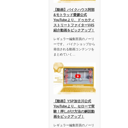
【動画】バイクハウス阿部
&モトラッド愛媛公式
YouTubeより、ドゥカティ
ストリートファイターV4S
紹介動画をピックアップ！
レギュラー編集部員のノーリ
ーです。 バイクショップから
発信される動画コンテンツを
まとめていく…
【動画】YSP加古川公式
YouTubeより、セローで実
験！押しがけ方法の解説動
画をピックアップ！
レギュラー編集部員のノーリ