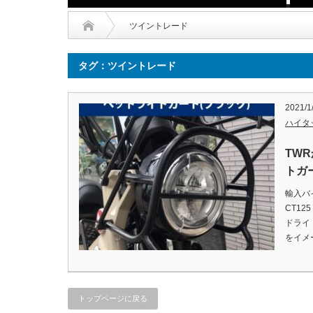
ツイントレード
タグ：ツイントレード
2021/1
ハイタ
TWR
トガ
輸入バ
CT12
ドライ
をイメ
トップページに戻る