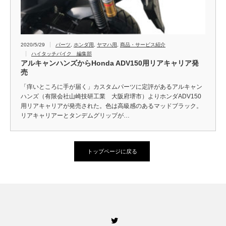
2020/5/29
パーツ
,
ホンダ用
,
ヤマハ用
,
商品・サービス紹介
ハイタッチバイク 編集部
アルキャンハンズからHonda ADV150用リアキャリア発
売
「痒いところに手が届く」カスタムパーツに定評があるアルキャン
ハンズ（有限会社山崎技研工業 大阪府堺市）よりホンダADV150
用リアキャリアが発売された。色は高級感のあるマッドブラック。
リアキャリアーとタンデムグリップが…
トップページに戻る
Twitter