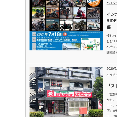
ハイタ
イン
RID
催
憧れの
しむ１D
ハナミ
開催さ
2020/5
ハイタ
『ス
〝世界
から〟
ート。
店』が
下、同