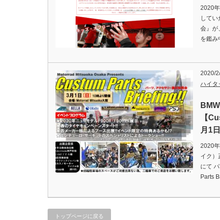
202
してい
会』が
を鑑み
2020/2
ハイタ
BM
【Cus
月1
2020
イク）
にて 
Parts
トップページに戻る