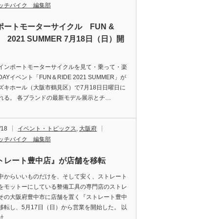
ッチバイク 編集部
ポートモーターサイクル FUN &
E 2021 SUMMER 7月18日（日）開
インポートモーターサイクルを見て・乗って・楽
AYイベント「FUN＆RIDE 2021 SUMMER」が
ズキホール（大阪市鶴見区）で7月18日日曜日に
れる。 各ブランドの最新モデル展示とチ…
/18
イベント・トピックス
,
大阪府
ッチバイク 編集部
トレート豊中店』が店舗を移転
中からいいものだけを、そして安く、ストレート
をモットーにしている整備工具の専門店のストレ
その大阪府豊中市に店舗を置く『ストレート豊中
移転し、5月17日（日）から営業を開始した。 以
社…