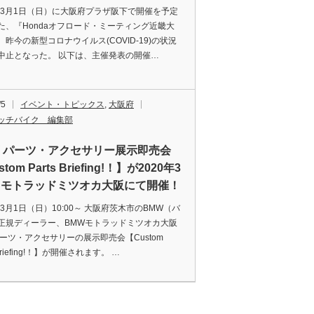
0年3月1日（日）に大阪府プラザ阪下で開催を予定
た、『Hondaオフロード・ミーティング近畿大
、昨今の新型コロナウイルス(COVID-19)の状況
中止となった。 以下は、主催発表の開催…
/5
イベント・トピックス
,
大阪府
ッチバイク 編集部
W パーツ・アクセサリー展示即売会
tom Parts Briefing!！】が2020年3
日モトラッドミツオカ大阪にて開催！
年3月1日（日）10:00～ 大阪府茨木市のBMW（バ
正規ディーラー、BMWモトラッドミツオカ大阪
パーツ・アクセサリーの展示即売会【Custom
 Briefing!！】が開催されます。 …