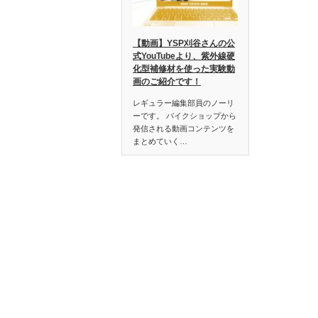
【動画】YSP刈谷さんの公
式YouTubeより、紫外線硬
化型補修材を使った実験動
画のご紹介です！
レギュラー編集部員のノーリ
ーです。 バイクショップから
発信される動画コンテンツを
まとめていく…