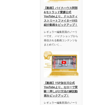
【動画】バイクハウス阿部
&モトラッド愛媛公式
YouTubeより、ドゥカティ
ストリートファイターV4S
紹介動画をピックアップ！
レギュラー編集部員のノーリ
ーです。 バイクショップから
発信される動画コンテンツを
まとめていく…
【動画】YSP加古川公式
YouTubeより、セローで実
験！押しがけ方法の解説動
画をピックアップ！
レギュラー編集部員のノーリ