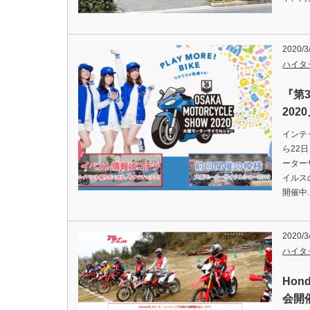
2020/3
ハイタ
『第
20
インテ
ら22
ーター
イルス
開催中
2020/3
ハイタ
Ho
会開