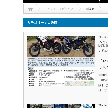
イベント・トピックス
大阪府
カテゴリー：大阪府
2021/8
イベン
阪府
,
レギュ
『Te
ッス
Tene
ー限定
阪下（
は、オ
2021/7