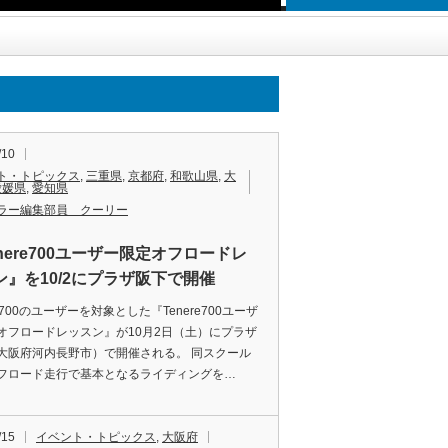
/10
ト・トピックス
,
三重県
,
京都府
,
和歌山県
,
大
愛媛県
,
愛知県
ラー編集部員 クーリー
nere700ユーザー限定オフロードレ
ン』を10/2にプラザ阪下で開催
re700のユーザーを対象とした『Tenere700ユーザ
オフロードレッスン』が10月2日（土）にプラザ
大阪府河内長野市）で開催される。 同スクール
フロード走行で基本となるライディングを…
/15
イベント・トピックス
,
大阪府