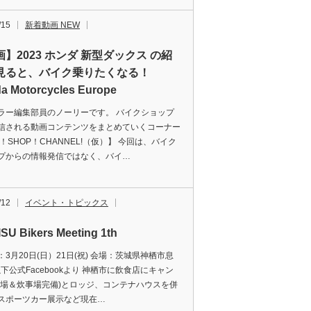
/15
新着動画 NEW
】2023 ホンダ 新型ダックス の紹
見ると、バイク乗りたくなる！
a Motorcycles Europe
ラー編集部員のノーリーです。 バイクショップ
信される動画コンテンツをまとめていくコーナー
E！SHOP！CHANNEL!（仮）】 今回は、バイク
プからの情報発信ではなく、バイ…
/12
イベント・トピックス
SU Bikers Meeting 1th
3月20日(日）21日(祝) 会場：茨城県神栖市息
以下公式Facebookより 神栖市に飲食店にキャン
浴場＆炊事場完備)とロッジ、コンテナハウスを併
スポーツカー展示など現在…