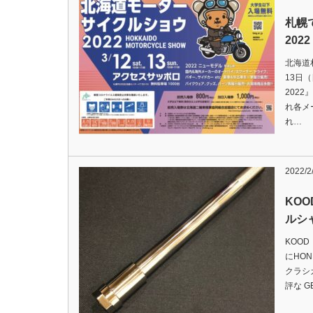
札幌
2022
北海道
13日
202
れ各メ
れ…
2022/2
KOO
ルシ
KOO
にHON
クラシ
評な G