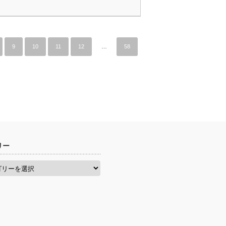
9
10
11
12
…
58
リー