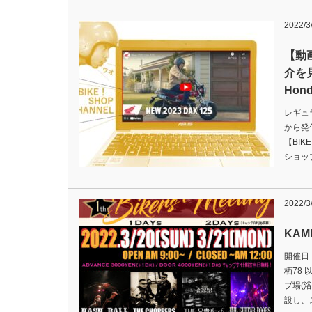
2022/3
【動画
介を
Hond
レギュ
から発
【BIK
ショッ
2022/3
KAMI
開催日：
栖78 
プ場(
設し、