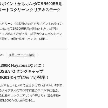
リポイントから ホンダCBR600RR用
リートスクリーン クリア＆スモーク
スクリーンでお馴染みのアクリポイントのライン
にホンダCBR600RR用が追加された。純正比
mアップボルト穴があり、純正カウルにボルトオン
可能だ。 ■適合車種：ホンダ CBR…
/29
商品・サービス紹介
1300R Hayabusaなどに！
COSSATO タンクキャップ
UKI01タイプにVer.4が登場！
は7本もしくは4本で固定されていますが、4本で
るタイプ多くの2000年前後のスズキ車に適合。
会社松本エンジニアリングHPより） 適合車種■
DL1000 V-Strom (02-10…