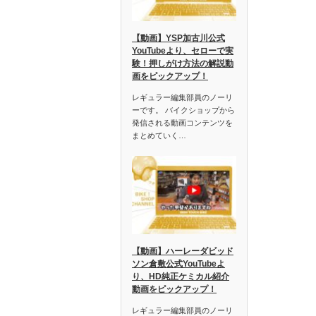
【動画】YSP加古川公式
YouTubeより、セローで実
験！押しがけ方法の解説動
画をピックアップ！
レギュラー編集部員のノーリ
ーです。 バイクショップから
発信される動画コンテンツを
まとめていく…
【動画】ハーレーダビッド
ソン倉敷公式YouTubeよ
り、HD純正ケミカル紹介
動画をピックアップ！
レギュラー編集部員のノーリ