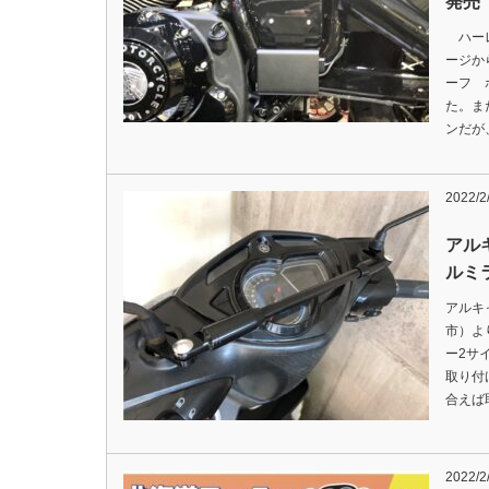
発売
ハーレ
ージか
ーフ 
た。ま
ンだが
2022/2
アル
ルミ
アルキ
市）よ
ー2サ
取り付
合えば
2022/2