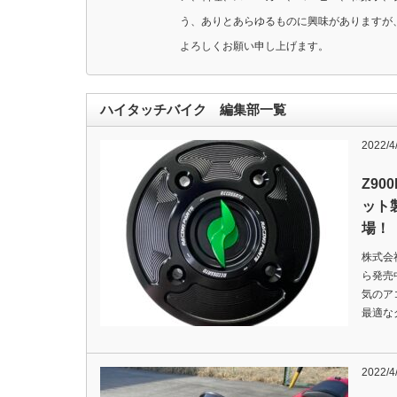
う、ありとあらゆるものに興味がありますが
よろしくお願い申し上げます。
ハイタッチバイク 編集部一覧
2022/4
Z90
ット
場！
株式会
ら発売
気のア
最適な
2022/4