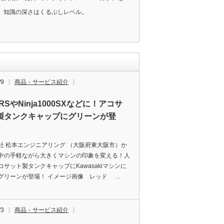
、知識の深さはくるぶしレベル。
/9
商品・サービス紹介
0RSやNinja1000SXなどに！アコサ
製タンクキャップにグリーンが登
社 松本エンジニアリング （大阪府東大阪市）か
中の手軽ながら大きくマシンの印象を変える！人
コサット製タンクキャップにKawasakiマシンに
グリーンが登場！ イメージ画像 レッド …
/3
商品・サービス紹介