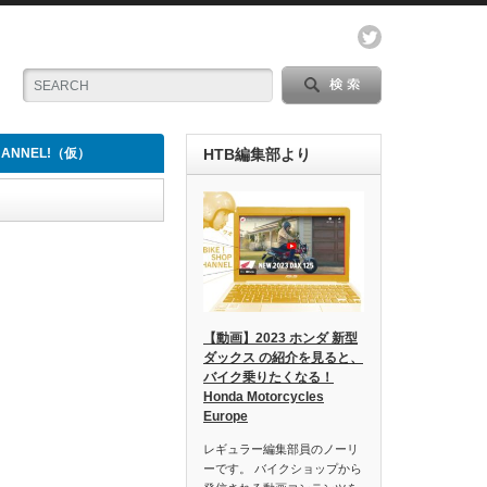
CHANNEL!（仮）
HTB編集部より
【動画】2023 ホンダ 新型
ダックス の紹介を見ると、
バイク乗りたくなる！
Honda Motorcycles
Europe
レギュラー編集部員のノーリ
ーです。 バイクショップから