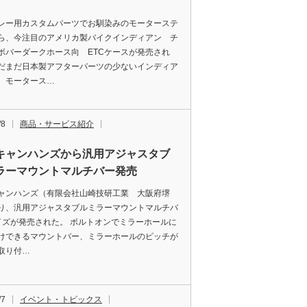
ー用カスタムパーツでお馴染みのモーターステ
ら、今注目のアメリカ製バイクインディアン チ
ボバーダークホース向 ETCケースが発売され
だまだ日本製アフターパーツの少ないインディア
、モータース…
/8
商品・サービス紹介
キャンハンズから汎用アジャスタブ
ラーマウントマルチバー発売
ャンハンズ（有限会社山崎技研工業 大阪府堺
り、汎用アジャスタブルミラーマウントマルチバ
イズが発売された。 ボルトオンでミラーホールに
けできるマウントバー、ミラーホールのピッチが
取り付…
/7
イベント・トピックス