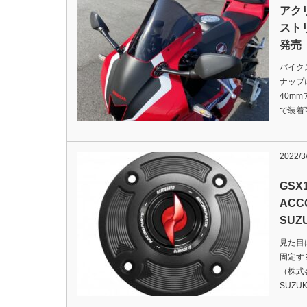
アク
スト
発売
バイク
ナップ
40m
で装着
2022/3
GSX
AC
SUZ
見た目
固定す
（株式
SUZUKI