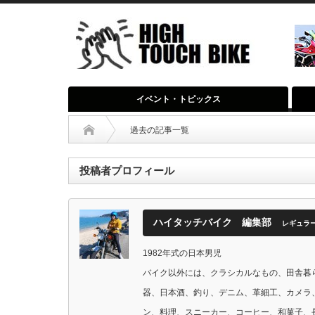
イベント・トピックス
過去の記事一覧
投稿者プロフィール
ハイタッチバイク 編集部
レギュラ
1982年式の日本男児
バイク以外には、クラシカルなもの、田舎暮
器、日本酒、釣り、デニム、革細工、カメラ
ン、料理、スニーカー、コーヒー、和菓子、