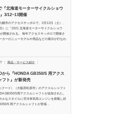
で『北海道モーターサイクルショウ
 』3/12~13開催
札幌市のアクセスサッポロで、3月12日（土）、
（日）に『2021 北海道モーターサイクルショウ
2』が開催される。 毎年アクセスサッポロで開催さ
ーカーのニューモデルや用品などの展示が行なわ
/7
商品・サービス紹介
Dから『HONDA GB350/S 用アクス
ャフト』が新発売
D（クード）（大阪府松原市）のアクスルシャフト
DA GB350/S用アクスルシャフトが追加された。
カルなスタイルに空冷単気筒エンジンを搭載し好
B350/S 用アクスルシャフトが登場…