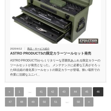
2020/4/12
商品・サービス紹介
ASTRO PRODUCTSの限定カラーツールセット発売
ASTRO PRODUCTSからミリタリーな雰囲気あふれる限定カラーの
ツールセットが発売となった。 メンテナンスに必要な工具がそろっ
た68点組の進化系ツールセットの限定カラーが登場。狭い場所での
作業に活躍なユニバ…
«
1
…
41
42
43
44
45
46
47
48
49
50
51
…
58
»