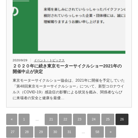
2020/9/29
イベント・トピックス
２０２０年に続き東京モーターサイクルショー2021年の
開催中止が決定
東京モーターサイクルショー協会は、2021年に開催を予定していた
「第48回東京モーターサイクルショー」について、新型コロナウイ
ルス（COVID-19）感染症の影響による状況を鑑み、関係者ならび
に来場者の安全と健康を最優…
«
1
…
21
22
23
24
25
26
27
28
29
30
31
…
58
»