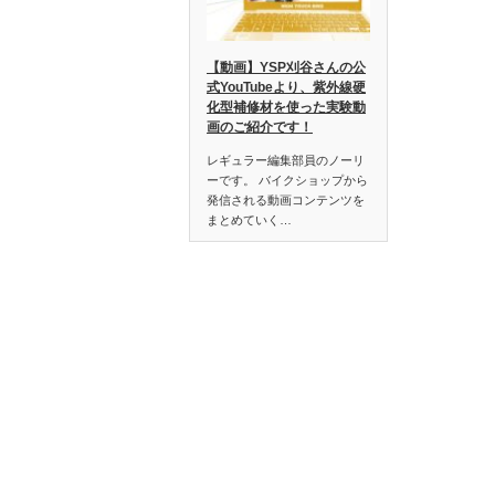
【動画】YSP刈谷さんの公
式YouTubeより、紫外線硬
化型補修材を使った実験動
画のご紹介です！
レギュラー編集部員のノーリ
ーです。 バイクショップから
発信される動画コンテンツを
まとめていく…