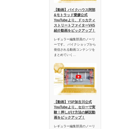
【動画】バイクハウス阿部
&モトラッド愛媛公式
YouTubeより、ドゥカティ
ストリートファイターV4S
紹介動画をピックアップ！
レギュラー編集部員のノーリ
ーです。 バイクショップから
発信される動画コンテンツを
まとめていく…
【動画】YSP加古川公式
YouTubeより、セローで実
験！押しがけ方法の解説動
画をピックアップ！
レギュラー編集部員のノーリ