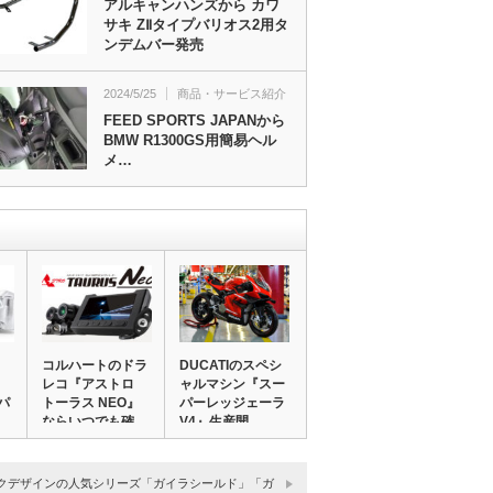
アルキャンハンズから カワ
サキ ZⅡタイプバリオス2用タ
ンデムバー発売
2024/5/25
商品・サービス紹介
FEED SPORTS JAPANから
BMW R1300GS用簡易ヘル
メ…
コルハートのドラ
DUCATIのスペシ
レコ『アストロ
ャルマシン『スー
パ
トーラス NEO』
パーレッジェーラ
ならいつでも確…
V4』生産開…
クデザインの人気シリーズ「ガイラシールド」「ガ