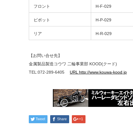
フロント
H-F-029
ピボット
H-P-029
リア
H-R-029
【お問い合せ先】
金属製品製造コウワ 二輪事業部 KOOD(クード)
TEL:072-289-6405
URL http://www.kouwa-kood.jp
Tweet
Share
+1