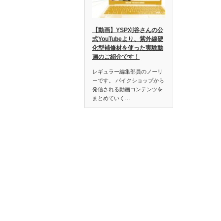
【動画】YSP刈谷さんの公
式YouTubeより、紫外線硬
化型補修材を使った実験動
画のご紹介です！
レギュラー編集部員のノーリ
ーです。 バイクショップから
発信される動画コンテンツを
まとめていく…