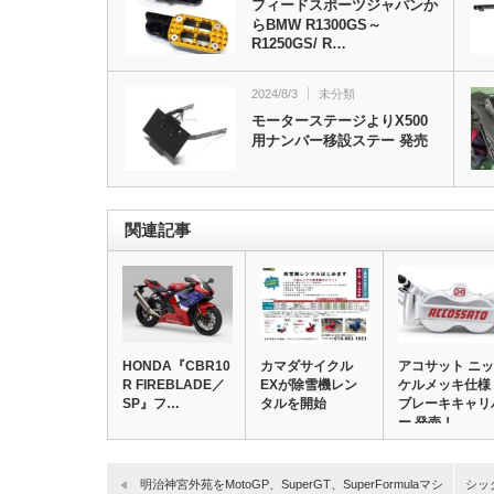
フィードスポーツジャパンか
らBMW R1300GS～
R1250GS/ R…
2024/8/3
未分類
モーターステージよりX500
用ナンバー移設ステー 発売
関連記事
HONDA『CBR1000RR-
カマダサイクル
アコサット ニッ
R FIREBLADE／
EXが除雪機レン
ケルメッキ仕様
SP』フ…
タルを開始
ブレーキキャリ
ー 発売！
明治神宮外苑をMotoGP、SuperGT、SuperFormulaマシ
シッ