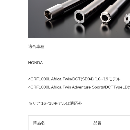
適合車種
HONDA
○CRF1000L Africa Twin/DCT(SD04) ’16~’19モデル
○CRF1000L Africa Twin Adventure Sports/DCTTypeL
※リア’16~’18モデルは適応外
商品名
品番