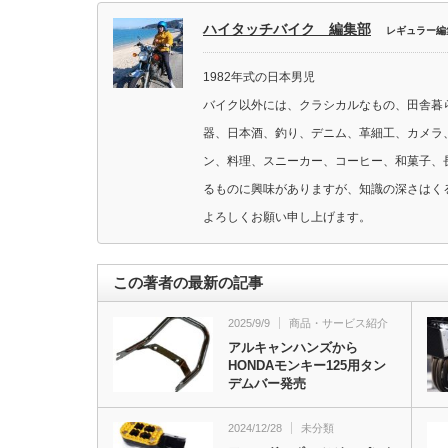
ハイタッチバイク 編集部
レギュラー編
1982年式の日本男児
バイク以外には、クラシカルなもの、田舎暮
器、日本酒、釣り、デニム、革細工、カメラ
ン、料理、スニーカー、コーヒー、和菓子、
るものに興味がありますが、知識の深さはく
よろしくお願い申し上げます。
この著者の最新の記事
2025/9/9
商品・サービス紹介
アルキャンハンズから
HONDAモンキー125用タン
デムバー発売
2024/12/28
未分類