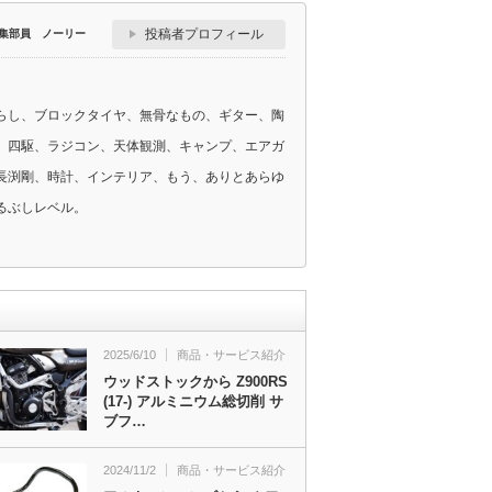
投稿者プロフィール
集部員 ノーリー
らし、ブロックタイヤ、無骨なもの、ギター、陶
、四駆、ラジコン、天体観測、キャンプ、エアガ
長渕剛、時計、インテリア、もう、ありとあらゆ
るぶしレベル。
2025/6/10
商品・サービス紹介
ウッドストックから Z900RS
(17-) アルミニウム総切削 サ
ブフ…
2024/11/2
商品・サービス紹介