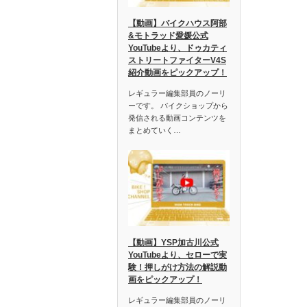
【動画】バイクハウス阿部
&モトラッド愛媛公式
YouTubeより、ドゥカティ
ストリートファイターV4S
紹介動画をピックアップ！
レギュラー編集部員のノーリ
ーです。 バイクショップから
発信される動画コンテンツを
まとめていく…
【動画】YSP加古川公式
YouTubeより、セローで実
験！押しがけ方法の解説動
画をピックアップ！
レギュラー編集部員のノーリ