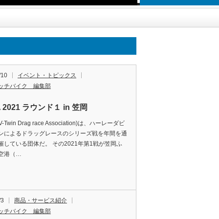
/10
イベント・トピックス
ッチバイク 編集部
A 2021 ラウンド１ in 笠岡
.(V-Twin Drag race Association)は、ハーレーダビ
ンによるドラッグレースのシリーズ戦を年間を通
催している団体だ。 その2021年第1戦が笠岡ふ
空港（…
/3
商品・サービス紹介
ッチバイク 編集部