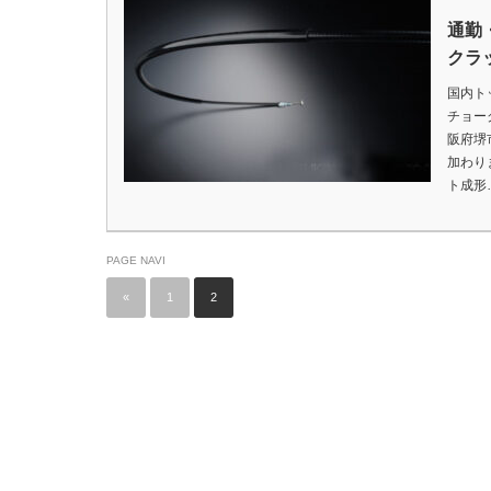
通勤
クラ
国内ト
チョー
阪府堺
加わり
ト成形
PAGE NAVI
«
1
2