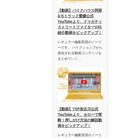
【動画】バイクハウス阿部
&モトラッド愛媛公式
YouTubeより、ドゥカティ
ストリートファイターV4S
紹介動画をピックアップ！
レギュラー編集部員のノーリ
ーです。 バイクショップから
発信される動画コンテンツを
まとめていく…
【動画】YSP加古川公式
YouTubeより、セローで実
験！押しがけ方法の解説動
画をピックアップ！
レギュラー編集部員のノーリ