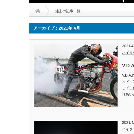
過去の記事一覧
アーカイブ：2021年 4月
2021/4
ハイタ
V.D.
V.D.A
ッドソ
して主
れあい
2021/4
ハイタ