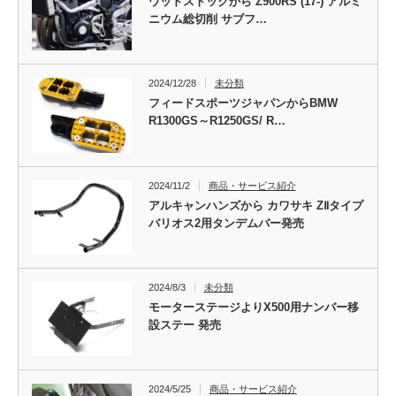
ウッドストックから Z900RS (17-) アルミ
ニウム総切削 サブフ…
2024/12/28
未分類
フィードスポーツジャパンからBMW
R1300GS～R1250GS/ R…
2024/11/2
商品・サービス紹介
アルキャンハンズから カワサキ ZⅡタイプ
バリオス2用タンデムバー発売
2024/8/3
未分類
モーターステージよりX500用ナンバー移
設ステー 発売
2024/5/25
商品・サービス紹介