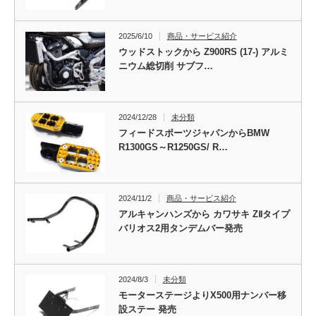
2025/6/10
商品・サービス紹介
ウッドストックから Z900RS (17-) アルミ
ニウム総切削 サブフ…
2024/12/28
未分類
フィードスポーツジャパンからBMW
R1300GS～R1250GS/ R…
2024/11/2
商品・サービス紹介
アルキャンハンズから カワサキ ZⅡタイプ
バリオス2用タンデムバー発売
2024/8/3
未分類
モーターステージよりX500用ナンバー移
設ステー 発売