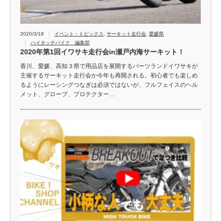
2020/3/18
イベント・トピックス
,
サーキット走行会
,
愛媛県
ハイタッチバイク 編集部
2020年第1回イワサキ走行会in瀬戸内海サーキット！
香川、愛媛、高知３県で用品店を展開するパーツランドイワサキが
主催するサーキット走行会か今年も再開される。初心者でも楽しめ
るようにレーシングつなぎは必須ではないが、フルフェイスのヘル
メット、グローブ、プロテクター…