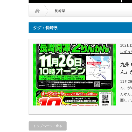
長崎県
タグ：長崎県
2021/1
レギュ
九州
ん』が
11月
ん』が
んかん
面しア
トップページに戻る