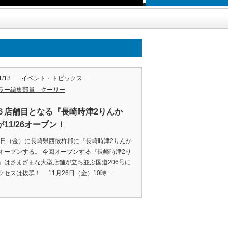
1/18
イベント・トピックス
ラー編集部員 クーリー
６店舗目となる『長崎時津2りんか
11/26オープン！
26日（金）に長崎県西彼杵郡に『長崎時津2りんか
オープンする。 今回オープンする『長崎時津2り
』はさまざまな大型店舗が立ち並ぶ国道206号に
クセスは抜群！ 11月26日（金）10時…