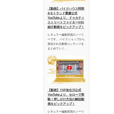
【動画】バイクハウス阿部
&モトラッド愛媛公式
YouTubeより、ドゥカティ
ストリートファイターV4S
紹介動画をピックアップ！
レギュラー編集部員のノーリ
ーです。 バイクショップから
発信される動画コンテンツを
まとめていく…
【動画】YSP加古川公式
YouTubeより、セローで実
験！押しがけ方法の解説動
画をピックアップ！
レギュラー編集部員のノーリ