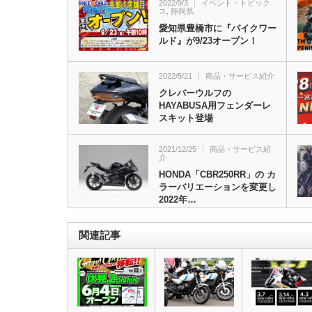
2022/9/3
イベント・トピック
ス
,
静岡県
愛知県豊橋市に『バイクワー
ルド』が9/23オープン！
2022/5/21
商品・サービス紹介
クレバーウルフの
HAYABUSA用フェンダーレ
スキット登場
2021/12/25
商品・サービス紹
介
HONDA「CBR250RR」の カ
ラーバリエーションを変更し
2022年…
関連記事