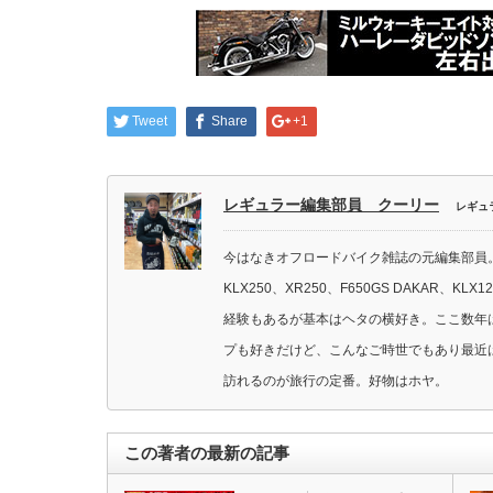
Tweet
Share
+1
レギュラー編集部員 クーリー
レギュ
今はなきオフロードバイク雑誌の元編集部員。
KLX250、XR250、F650GS DAKAR
経験もあるが基本はヘタの横好き。ここ数年
プも好きだけど、こんなご時世でもあり最近
訪れるのが旅行の定番。好物はホヤ。
この著者の最新の記事