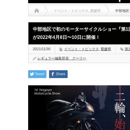
イベント・トピックス
,
愛媛県
中部地区
中部地区で初のモーターサイクルショー『第1
が2022年4月8日〜10日に開催！
2021/11/30
イベント・トピックス
,
愛媛県
第
レギュラー編集部員 クーリー
Tweet
Share