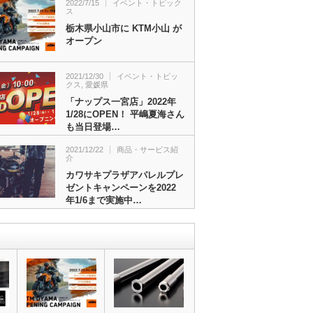
2022/7/15
イベント・トピック
ス
栃木県小山市に KTM小山 が
オープン
2021/12/30
イベント・トピッ
クス
,
愛媛県
「ナップス一宮店」2022年
1/28にOPEN！ 平嶋夏海さん
も当日登場…
2021/12/22
商品・サービス紹
介
カワサキプラザアパレルプレ
ゼントキャンペーンを2022
年1/6まで実施中…