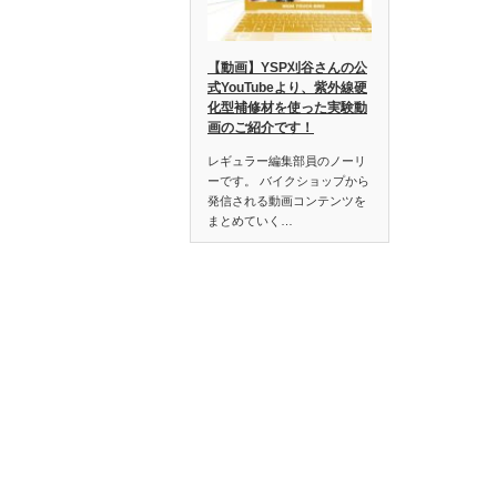
【動画】YSP刈谷さんの公
式YouTubeより、紫外線硬
化型補修材を使った実験動
画のご紹介です！
レギュラー編集部員のノーリ
ーです。 バイクショップから
発信される動画コンテンツを
まとめていく…