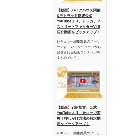
【動画】バイクハウス阿部
&モトラッド愛媛公式
YouTubeより、ドゥカティ
ストリートファイターV4S
紹介動画をピックアップ！
レギュラー編集部員のノーリ
ーです。 バイクショップから
発信される動画コンテンツを
まとめていく…
【動画】YSP加古川公式
YouTubeより、セローで実
験！押しがけ方法の解説動
画をピックアップ！
レギュラー編集部員のノーリ