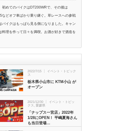
初めてのバイクはDT200WRで、その後は
、KLX125などオフ車ばかり乗り継ぐ。草レースへの参戦
はバイクはもっぱら見る側になりました。キャン
は料理を作って日々を満喫。お酒が好きで酒造を
2022/7/15
イベント・トピック
ス
栃木県小山市に KTM小山 が
オープン
2021/12/30
イベント・トピッ
クス
,
愛媛県
「ナップス一宮店」2022年
1/28にOPEN！ 平嶋夏海さん
も当日登場…