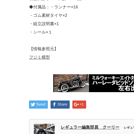
◆付属品：・ランナー×16
・ゴム素材タイヤ×2
・組立説明書×1
・シール×１
【情報参照元】
フジミ模型
Tweet
Share
+1
レギュラー編集部員 クーリー
レギュ