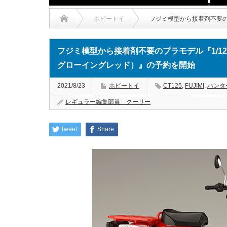
ホビートイ
フジミ模型から接着剤不要のプ
フジミ模型から接着剤不要のプラモデル『1/12 N
グローイングレッド）』の予約を開始
2021/8/23
ホビートイ
CT125
,
FUJIMI
,
ハンタ
レギュラー編集部員 クーリー
Tweet
Share