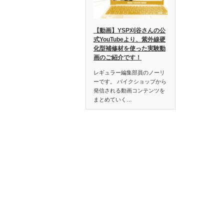
【動画】YSP刈谷さんの公
式YouTubeより、紫外線硬
化型補修材を使った実験動
画のご紹介です！
レギュラー編集部員のノーリ
ーです。 バイクショップから
発信される動画コンテンツを
まとめていく…