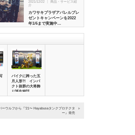
2021/12/22
商品・サービス紹
介
カワサキプラザアパレルプレ
ゼントキャンペーンを2022
年1/6まで実施中…
写
バイクに跨った五
月人形?! インパ
クト抜群の大将飾
り誕生秘話
ーウルフから『’21〜 Hayabusaタンクプロテクタ
ー』発売