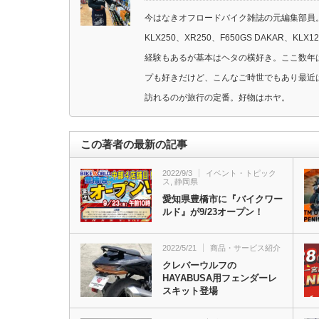
今はなきオフロードバイク雑誌の元編集部員。
KLX250、XR250、F650GS DAKAR
経験もあるが基本はヘタの横好き。ここ数年
プも好きだけど、こんなご時世でもあり最近
訪れるのが旅行の定番。好物はホヤ。
この著者の最新の記事
2022/9/3
イベント・トピック
ス
,
静岡県
愛知県豊橋市に『バイクワー
ルド』が9/23オープン！
2022/5/21
商品・サービス紹介
クレバーウルフの
HAYABUSA用フェンダーレ
スキット登場