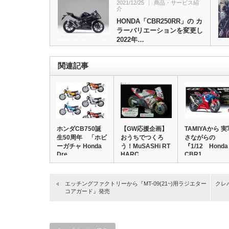
2021/12/25
商品・サービス紹
介
HONDA「CBR250RR」の カ
ラーバリエーションを変更し
2022年…
関連記事
ホンダCB750誕
【GW応援企画】
TAMIYAから 実
生50周年 「ホビ
おうちでつくろ
さながらの
ーガチャ Honda
う！MuSASHi RT
『1/12 Honda
Dre…
HARC…
CBR1…
エッチングファクトリーから『MT-09(21~)用ラジエター
クレバ
コアガード』発売