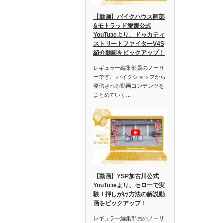
【動画】バイクハウス阿部
&モトラッド愛媛公式
YouTubeより、ドゥカティ
ストリートファイターV4S
紹介動画をピックアップ！
レギュラー編集部員のノーリ
ーです。 バイクショップから
発信される動画コンテンツを
まとめていく…
【動画】YSP加古川公式
YouTubeより、セローで実
験！押しがけ方法の解説動
画をピックアップ！
レギュラー編集部員のノーリ